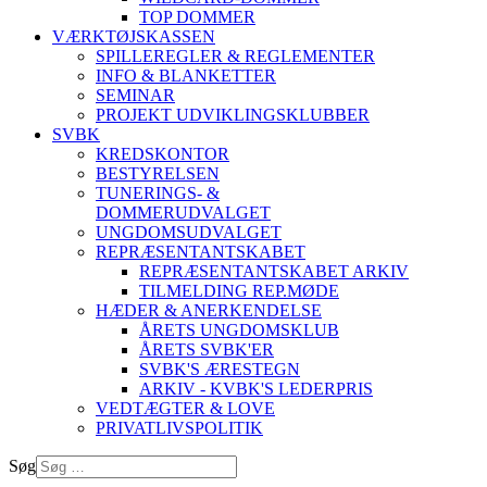
TOP DOMMER
VÆRKTØJSKASSEN
SPILLEREGLER & REGLEMENTER
INFO & BLANKETTER
SEMINAR
PROJEKT UDVIKLINGSKLUBBER
SVBK
KREDSKONTOR
BESTYRELSEN
TUNERINGS- &
DOMMERUDVALGET
UNGDOMSUDVALGET
REPRÆSENTANTSKABET
REPRÆSENTANTSKABET ARKIV
TILMELDING REP.MØDE
HÆDER & ANERKENDELSE
ÅRETS UNGDOMSKLUB
ÅRETS SVBK'ER
SVBK'S ÆRESTEGN
ARKIV - KVBK'S LEDERPRIS
VEDTÆGTER & LOVE
PRIVATLIVSPOLITIK
Søg