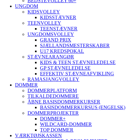
BEDSTEVOLLEY 60+
UNGDOM
KIDSVOLLEY
KIDSSTÆVNER
TEENVOLLEY
TEENSTÆVNER
UNGDOMSVOLLEY
GRAND PRIX
SJÆLLANDSMESTERSKABER
U17 KREDSPOKAL
STÆVNEARANGØR
KIDS & TEEN STÆVNELEDELSE
GP STÆVNELEDELSE
EFFEKTIV STÆVNEAFVIKLING
RAMASJANGVOLLEY
DOMMER
DOMMERPLATFORM
TILKALDEDOMMERE
ÅBNE BASISDOMMERKURSER
BASISDOMMERKURSUS (ENGELSK)
DOMMERPROJEKTER
DOMMER+
WILDCARD-DOMMER
TOP DOMMER
VÆRKTØJSKASSEN