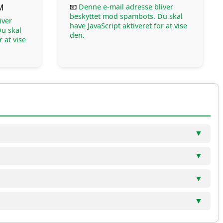
M
📧
Denne e-mail adresse bliver
beskyttet mod spambots. Du skal
iver
have JavaScript aktiveret for at vise
u skal
den.
r at vise