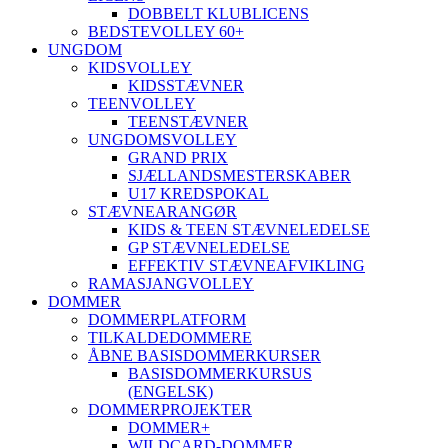
DOBBELT KLUBLICENS
BEDSTEVOLLEY 60+
UNGDOM
KIDSVOLLEY
KIDSSTÆVNER
TEENVOLLEY
TEENSTÆVNER
UNGDOMSVOLLEY
GRAND PRIX
SJÆLLANDSMESTERSKABER
U17 KREDSPOKAL
STÆVNEARANGØR
KIDS & TEEN STÆVNELEDELSE
GP STÆVNELEDELSE
EFFEKTIV STÆVNEAFVIKLING
RAMASJANGVOLLEY
DOMMER
DOMMERPLATFORM
TILKALDEDOMMERE
ÅBNE BASISDOMMERKURSER
BASISDOMMERKURSUS
(ENGELSK)
DOMMERPROJEKTER
DOMMER+
WILDCARD-DOMMER