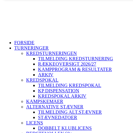
Sjællands Volleyball Kreds ~ Idrættens Hus, Brøndby Stadion 20,
+45 26802395
svbk@svbk.dk
Log på
FORSIDE
TURNERINGER
KREDSTURNERINGEN
TILMELDING KREDSTURNERING
RÆKKEOVERSIGT 2026/27
KAMPPROGRAM & RESULTATER
ARKIV
KREDSPOKAL
TILMELDING KREDSPOKAL
KP DISPENSATION
KREDSPOKAL ARKIV
KAMPSKEMAER
ALTERNATIVE STÆVNER
TILMELDING ALT.STÆVNER
STÆVNEDATOER
LICENS
DOBBELT KLUBLICENS