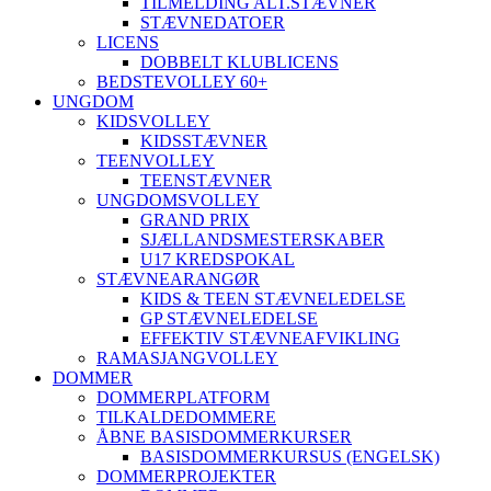
TILMELDING ALT.STÆVNER
STÆVNEDATOER
LICENS
DOBBELT KLUBLICENS
BEDSTEVOLLEY 60+
UNGDOM
KIDSVOLLEY
KIDSSTÆVNER
TEENVOLLEY
TEENSTÆVNER
UNGDOMSVOLLEY
GRAND PRIX
SJÆLLANDSMESTERSKABER
U17 KREDSPOKAL
STÆVNEARANGØR
KIDS & TEEN STÆVNELEDELSE
GP STÆVNELEDELSE
EFFEKTIV STÆVNEAFVIKLING
RAMASJANGVOLLEY
DOMMER
DOMMERPLATFORM
TILKALDEDOMMERE
ÅBNE BASISDOMMERKURSER
BASISDOMMERKURSUS (ENGELSK)
DOMMERPROJEKTER