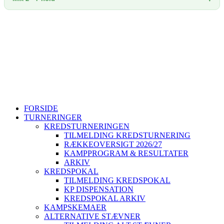
Sjællands Volleyball Kreds ~ Idrættens Hus, Brøndby Stadion 20,
2605 Brøndby ~ CVR. 40298215
+45 26802395
svbk@svbk.dk
Log på
FORSIDE
TURNERINGER
KREDSTURNERINGEN
TILMELDING KREDSTURNERING
RÆKKEOVERSIGT 2026/27
KAMPPROGRAM & RESULTATER
ARKIV
KREDSPOKAL
TILMELDING KREDSPOKAL
KP DISPENSATION
KREDSPOKAL ARKIV
KAMPSKEMAER
ALTERNATIVE STÆVNER