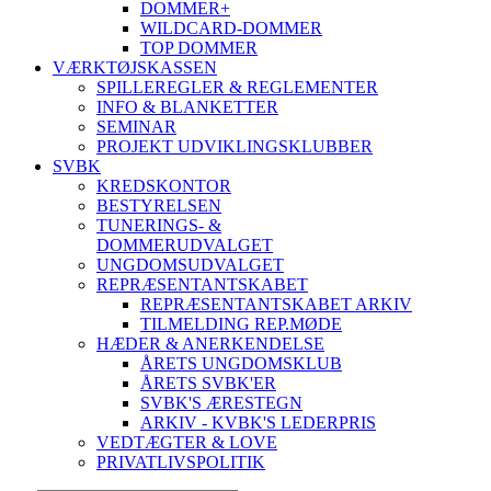
DOMMER+
WILDCARD-DOMMER
TOP DOMMER
VÆRKTØJSKASSEN
SPILLEREGLER & REGLEMENTER
INFO & BLANKETTER
SEMINAR
PROJEKT UDVIKLINGSKLUBBER
SVBK
KREDSKONTOR
BESTYRELSEN
TUNERINGS- &
DOMMERUDVALGET
UNGDOMSUDVALGET
REPRÆSENTANTSKABET
REPRÆSENTANTSKABET ARKIV
TILMELDING REP.MØDE
HÆDER & ANERKENDELSE
ÅRETS UNGDOMSKLUB
ÅRETS SVBK'ER
SVBK'S ÆRESTEGN
ARKIV - KVBK'S LEDERPRIS
VEDTÆGTER & LOVE
PRIVATLIVSPOLITIK