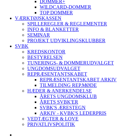
DOMMER+
WILDCARD-DOMMER
TOP DOMMER
VÆRKTØJSKASSEN
SPILLEREGLER & REGLEMENTER
INFO & BLANKETTER
SEMINAR
PROJEKT UDVIKLINGSKLUBBER
SVBK
KREDSKONTOR
BESTYRELSEN
TUNERINGS- & DOMMERUDVALGET
UNGDOMSUDVALGET
REPRÆSENTANTSKABET
REPRÆSENTANTSKABET ARKIV
TILMELDING REP.MØDE
HÆDER & ANERKENDELSE
ÅRETS UNGDOMSKLUB
ÅRETS SVBK'ER
SVBK'S ÆRESTEGN
ARKIV - KVBK'S LEDERPRIS
VEDTÆGTER & LOVE
PRIVATLIVSPOLITIK