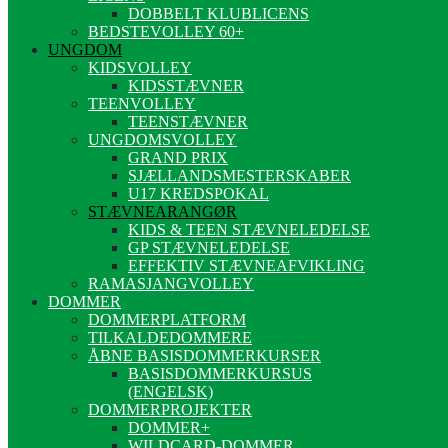
DOBBELT KLUBLICENS
BEDSTEVOLLEY 60+
UNGDOM
KIDSVOLLEY
KIDSSTÆVNER
TEENVOLLEY
TEENSTÆVNER
UNGDOMSVOLLEY
GRAND PRIX
SJÆLLANDSMESTERSKABER
U17 KREDSPOKAL
STÆVNEARANGØR
KIDS & TEEN STÆVNELEDELSE
GP STÆVNELEDELSE
EFFEKTIV STÆVNEAFVIKLING
RAMASJANGVOLLEY
DOMMER
DOMMERPLATFORM
TILKALDEDOMMERE
ÅBNE BASISDOMMERKURSER
BASISDOMMERKURSUS
(ENGELSK)
DOMMERPROJEKTER
DOMMER+
WILDCARD-DOMMER