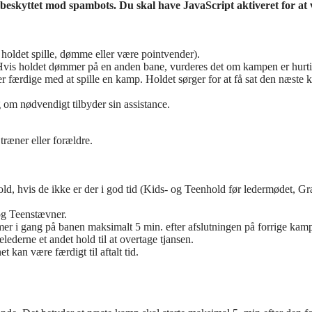
 beskyttet mod spambots. Du skal have JavaScript aktiveret for at 
 holdet spille, dømme eller være pointvender).
 Hvis holdet dømmer på en anden bane, vurderes det om kampen er hurtig
e er færdige med at spille en kamp. Holdet sørger for at få sat den næst
om nødvendigt tilbyder sin assistance.
træner eller forældre.
, hvis de ikke er der i god tid (Kids- og Teenhold før ledermødet, Gran
 og Teenstævner.
mer i gang på banen maksimalt 5 min. efter afslutningen på forrige ka
ederne et andet hold til at overtage tjansen.
 kan være færdigt til aftalt tid.