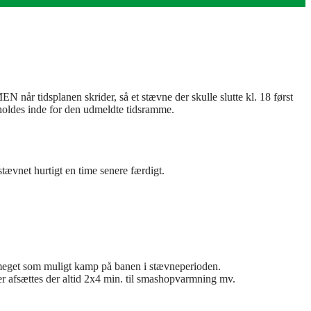
N når tidsplanen skrider, så et stævne der skulle slutte kl. 18 først
l holdes inde for den udmeldte tidsramme.
tævnet hurtigt en time senere færdigt.
å meget som muligt kamp på banen i stævneperioden.
 afsættes der altid 2x4 min. til smashopvarmning mv.