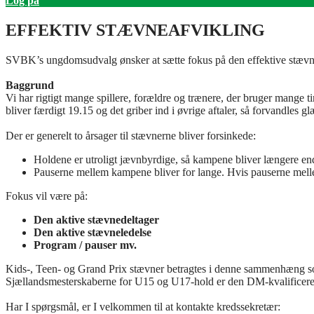
Log på
EFFEKTIV STÆVNEAFVIKLING
SVBK’s ungdomsudvalg ønsker at sætte fokus på den effektive stævne
Baggrund
Vi har rigtigt mange spillere, forældre og trænere, der bruger mange ti
bliver færdigt 19.15 og det griber ind i øvrige aftaler, så forvandles 
Der er generelt to årsager til stævnerne bliver forsinkede:
Holdene er utroligt jævnbyrdige, så kampene bliver længere end
Pauserne mellem kampene bliver for lange. Hvis pauserne mellem 
Fokus vil være på:
Den aktive stævnedeltager
Den aktive stævneledelse
Program / pauser mv.
Kids-, Teen- og Grand Prix stævner betragtes i denne sammenhæng som
Sjællandsmesterskaberne for U15 og U17-hold er den DM-kvalificerend
Har I spørgsmål, er I velkommen til at kontakte kredssekretær: