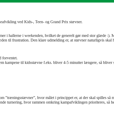
afvikling ved Kids-, Teen- og Grand Prix stævner.
mer i hallerne i weekenden, hvilket de generelt gør med stor glæde :). ME
glæden til frustration. Den klare udmelding er, at stævner naturligvis ska
 forventet.
kampene til kidsstævne f.eks. bliver 4-5 minutter længere, så bliver s
 ”træningsstævner”, hvor målet i princippet er, at der skal spilles s
e turnering, hvor rammen omkring kampafviklingen prioriteres, så her