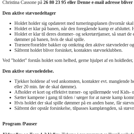
Christina Cassone på
26 80 23 95 eller
Denne e-mail adresse bliver
Den aktive stævnedeltager
Holdet holder sig opdateret med turneringsplanen (hvornår skal
Holdet er klar på banen, når den foregående kamp er afsluttet.
Holdet er klar til deres dommer- og sekretærtjanser, så snart d
dømmer på banen, hvis de skal spille.
Trænere/forældre bakker op omkring den aktive stævneleder og 
Såfremt holdet bliver forsinket, kontaktes stævneklubben.
Ved ”holdet” forstås holdet som helhed, gerne hjulpet af en holdleder, 
Den aktive stævneledelse.
Tjekker holdene af ved ankomsten, kontakter evt. manglende hold
eller 20 min. før de skal dømme).
Afholder et kort og effektivt træner- og spillermøde ved Kids-
Sætter kampene i gang til tiden / sørger for at næste kamp kom
Hvis holdet der skal spille dømmer på en anden bane, får stævnel
Såfremt der opstår forsinkelse, tilpasses kamplængden, så stævnet
Program /Pauser