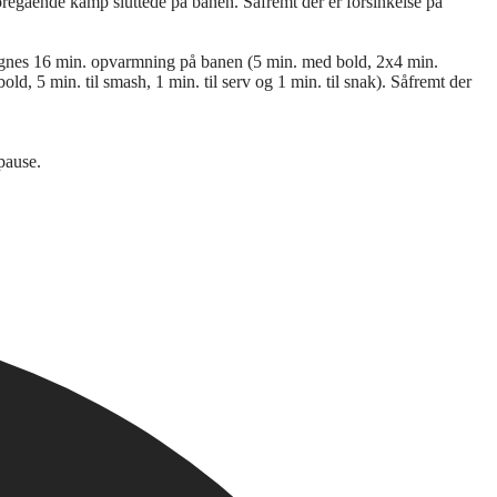
oregående kamp sluttede på banen. Såfremt der er forsinkelse på
regnes 16 min. opvarmning på banen (5 min. med bold, 2x4 min.
d, 5 min. til smash, 1 min. til serv og 1 min. til snak). Såfremt der
 pause.