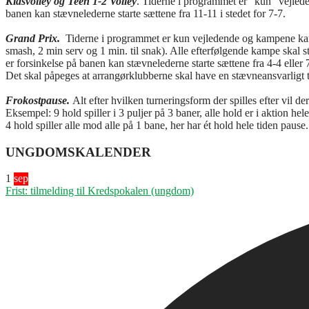
Kidsvolley og Teen 1-2 Volley
. Tiderne i programmet er ”kun” vejlede
banen kan stævnelederne starte sættene fra 11-11 i stedet for 7-7.
Grand Prix.
Tiderne i programmet er kun vejledende og kampene kan 
smash, 2 min serv og 1 min. til snak). Alle efterfølgende kampe skal st
er forsinkelse på banen kan stævnelederne starte sættene fra 4-4 eller 
Det skal påpeges at arrangørklubberne skal have en stævneansvarligt 
Frokostpause.
Alt efter hvilken turneringsform der spilles efter vil de
Eksempel: 9 hold spiller i 3 puljer på 3 baner, alle hold er i aktion he
4 hold spiller alle mod alle på 1 bane, her har ét hold hele tiden paus
UNGDOMSKALENDER
1
sep
Frist: tilmelding til Kredspokalen (ungdom)