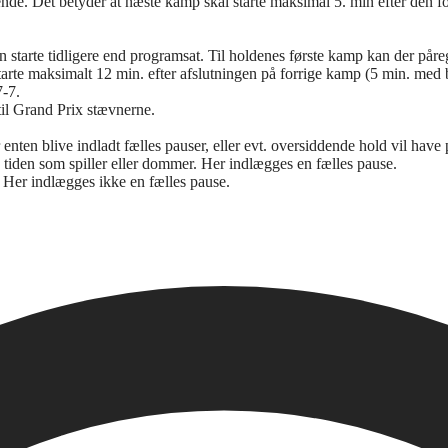
nde. Det betyder at næste kamp skal starte maksimal 5. min efter den f
starte tidligere end programsat. Til holdenes første kamp kan der på
arte maksimalt 12 min. efter afslutningen på forrige kamp (5 min. med bol
7-7.
til Grand Prix stævnerne.
r enten blive indladt fælles pauser, eller evt. oversiddende hold vil have
le tiden som spiller eller dommer. Her indlægges en fælles pause.
e. Her indlægges ikke en fælles pause.