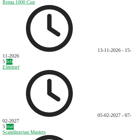
Rema 1000 Cup
13-11-2026
-
15-
11-2026
5
feb
Elitetræf
05-02-2027
-
07-
02-2027
5
mar
Scandinavian Masters