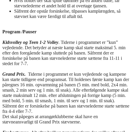
Hvis holdet der skal spille dømmer på en anden bane, får
stævnelederne et andet hold til at overtage tjansen.
Såfremt der opstår forsinkelse, tilpasses kamplængden, så
stævnet kan være færdigt til aftalt tid.
Program /Pauser
Kidsvolley og Teen 1-2 Volley
. Tiderne i programmet er ”kun”
vejledende. Det betyder at næste kamp skal starte maksimal 5. min
efter den foregående kamp sluttede på banen. Såfremt der er
forsinkelse på banen kan stævnelederne starte sættene fra 11-11 i
stedet for 7-7.
Grand Prix.
Tiderne i programmet er kun vejledende og kampene
kan starte tidligere end programsat. Til holdenes første kamp kan der
påregnes 16 min. opvarmning på banen (5 min. med bold, 2x4 min.
smash, 2 min serv og 1 min. til snak). Alle efterfølgende kampe skal
starte maksimalt 12 min. efter afslutningen på forrige kamp (5 min.
med bold, 5 min. til smash, 1 min. til serv og 1 min. til snak).
Såfremt der er forsinkelse på banen kan stævnelederne starte sættene
fra 4-4 eller 7-7.
Det skal påpeges at arrangørklubberne skal have en
stævneansvarligt til Grand Prix stævnerne.