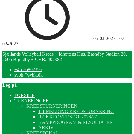
05-03-2027
-
07-
03-2027
Sjællands Volleyball Kreds ~ Idrættens Hus, Brøndby Stadion 20,
2605 Brøndby ~ CVR. 40298215
+45 26802395
svbk@svbk.dk
Log på
FORSIDE
TURNERINGER
KREDSTURNERINGEN
TILMELDING KREDSTURNERING
RÆKKEOVERSIGT 2026/27
KAMPPROGRAM & RESULTATER
ARKIV
KREDSPOKAL