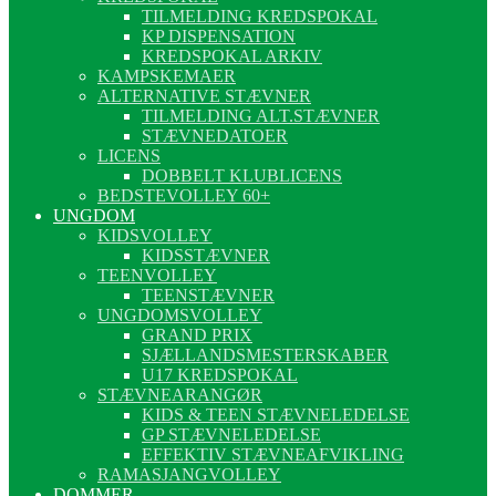
TILMELDING KREDSPOKAL
KP DISPENSATION
KREDSPOKAL ARKIV
KAMPSKEMAER
ALTERNATIVE STÆVNER
TILMELDING ALT.STÆVNER
STÆVNEDATOER
LICENS
DOBBELT KLUBLICENS
BEDSTEVOLLEY 60+
UNGDOM
KIDSVOLLEY
KIDSSTÆVNER
TEENVOLLEY
TEENSTÆVNER
UNGDOMSVOLLEY
GRAND PRIX
SJÆLLANDSMESTERSKABER
U17 KREDSPOKAL
STÆVNEARANGØR
KIDS & TEEN STÆVNELEDELSE
GP STÆVNELEDELSE
EFFEKTIV STÆVNEAFVIKLING
RAMASJANGVOLLEY
DOMMER