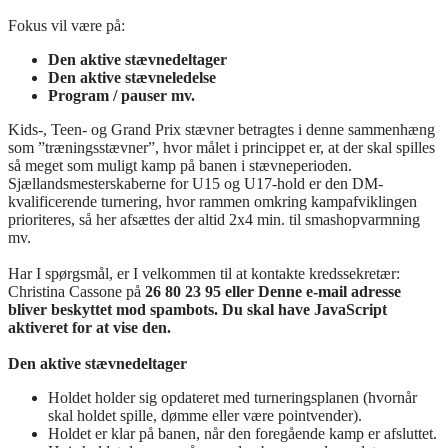
Fokus vil være på:
Den aktive stævnedeltager
Den aktive stævneledelse
Program / pauser mv.
Kids-, Teen- og Grand Prix stævner betragtes i denne sammenhæng
som ”træningsstævner”, hvor målet i princippet er, at der skal spilles
så meget som muligt kamp på banen i stævneperioden.
Sjællandsmesterskaberne for U15 og U17-hold er den DM-
kvalificerende turnering, hvor rammen omkring kampafviklingen
prioriteres, så her afsættes der altid 2x4 min. til smashopvarmning
mv.
Har I spørgsmål, er I velkommen til at kontakte kredssekretær:
Christina Cassone på
26 80 23 95 eller
Denne e-mail adresse
bliver beskyttet mod spambots. Du skal have JavaScript
aktiveret for at vise den.
Den aktive stævnedeltager
Holdet holder sig opdateret med turneringsplanen (hvornår
skal holdet spille, dømme eller være pointvender).
Holdet er klar på banen, når den foregående kamp er afsluttet.