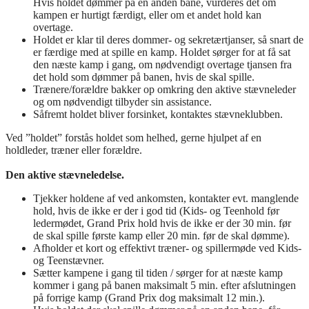
Hvis holdet dømmer på en anden bane, vurderes det om
kampen er hurtigt færdigt, eller om et andet hold kan
overtage.
Holdet er klar til deres dommer- og sekretærtjanser, så snart de
er færdige med at spille en kamp. Holdet sørger for at få sat
den næste kamp i gang, om nødvendigt overtage tjansen fra
det hold som dømmer på banen, hvis de skal spille.
Trænere/forældre bakker op omkring den aktive stævneleder
og om nødvendigt tilbyder sin assistance.
Såfremt holdet bliver forsinket, kontaktes stævneklubben.
Ved ”holdet” forstås holdet som helhed, gerne hjulpet af en
holdleder, træner eller forældre.
Den aktive stævneledelse.
Tjekker holdene af ved ankomsten, kontakter evt. manglende
hold, hvis de ikke er der i god tid (Kids- og Teenhold før
ledermødet, Grand Prix hold hvis de ikke er der 30 min. før
de skal spille første kamp eller 20 min. før de skal dømme).
Afholder et kort og effektivt træner- og spillermøde ved Kids-
og Teenstævner.
Sætter kampene i gang til tiden / sørger for at næste kamp
kommer i gang på banen maksimalt 5 min. efter afslutningen
på forrige kamp (Grand Prix dog maksimalt 12 min.).