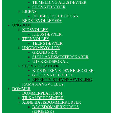
TILMELDING ALT.STÆVNER
STÆVNEDATOER
LICENS
DOBBELT KLUBLICENS
BEDSTEVOLLEY 60+
UNGDOM
KIDSVOLLEY
KIDSSTÆVNER
TEENVOLLEY
TEENSTÆVNER
UNGDOMSVOLLEY
GRAND PRIX
SJÆLLANDSMESTERSKABER
U17 KREDSPOKAL
STÆVNEARANGØR
KIDS & TEEN STÆVNELEDELSE
GP STÆVNELEDELSE
EFFEKTIV STÆVNEAFVIKLING
RAMASJANGVOLLEY
DOMMER
DOMMERPLATFORM
TILKALDEDOMMERE
ÅBNE BASISDOMMERKURSER
BASISDOMMERKURSUS
(ENGELSK)