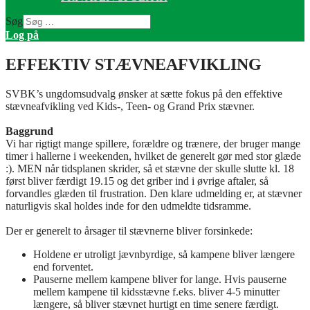
Søg
Log på
EFFEKTIV STÆVNEAFVIKLING
SVBK’s ungdomsudvalg ønsker at sætte fokus på den effektive
stævneafvikling ved Kids-, Teen- og Grand Prix stævner.
Baggrund
Vi har rigtigt mange spillere, forældre og trænere, der bruger mange
timer i hallerne i weekenden, hvilket de generelt gør med stor glæde
:). MEN når tidsplanen skrider, så et stævne der skulle slutte kl. 18
først bliver færdigt 19.15 og det griber ind i øvrige aftaler, så
forvandles glæden til frustration. Den klare udmelding er, at stævner
naturligvis skal holdes inde for den udmeldte tidsramme.
Der er generelt to årsager til stævnerne bliver forsinkede:
Holdene er utroligt jævnbyrdige, så kampene bliver længere
end forventet.
Pauserne mellem kampene bliver for lange. Hvis pauserne
mellem kampene til kidsstævne f.eks. bliver 4-5 minutter
længere, så bliver stævnet hurtigt en time senere færdigt.