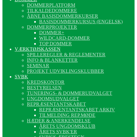
DOMMERPLATFORM
TILKALDEDOMMERE
ÅBNE BASISDOMMERKURSER
BASISDOMMERKURSUS (ENGELSK)
DOMMERPROJEKTER
DOMMER+
WILDCARD-DOMMER
TOP DOMMER
VÆRKTØJSKASSEN
SPILLEREGLER & REGLEMENTER
INFO & BLANKETTER
SEMINAR
PROJEKT UDVIKLINGSKLUBBER
SVBK
KREDSKONTOR
BESTYRELSEN
TUNERINGS- & DOMMERUDVALGET
UNGDOMSUDVALGET
REPRÆSENTANTSKABET
REPRÆSENTANTSKABET ARKIV
TILMELDING REP.MØDE
HÆDER & ANERKENDELSE
ÅRETS UNGDOMSKLUB
ÅRETS SVBK'ER