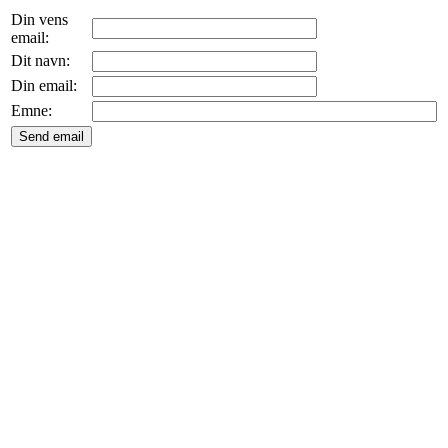
Din vens
email:
Dit navn:
Din email:
Emne: