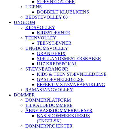
STÆVNEDATOER
LICENS
DOBBELT KLUBLICENS
BEDSTEVOLLEY 60+
UNGDOM
KIDSVOLLEY
KIDSSTÆVNER
TEENVOLLEY
TEENSTÆVNER
UNGDOMSVOLLEY
GRAND PRIX
SJÆLLANDSMESTERSKABER
U17 KREDSPOKAL
STÆVNEARANGØR
KIDS & TEEN STÆVNELEDELSE
GP STÆVNELEDELSE
EFFEKTIV STÆVNEAFVIKLING
RAMASJANGVOLLEY
DOMMER
DOMMERPLATFORM
TILKALDEDOMMERE
ÅBNE BASISDOMMERKURSER
BASISDOMMERKURSUS
(ENGELSK)
DOMMERPROJEKTER