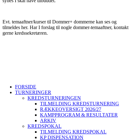
synes I skal have tilbuddet.
Evt. temaaftner/kurser til Dommer+ dommerne kan ses og
tilmeldes her. Har I forslag til nogle dommer-temaaftner, kontakt
gerne kredssekretæren.
Sjællands Volleyball Kreds ~ Idrættens Hus, Brøndby Stadion 20,
2605 Brøndby ~ CVR. 40298215
+45 26802395
svbk@svbk.dk
Log på
FORSIDE
TURNERINGER
KREDSTURNERINGEN
TILMELDING KREDSTURNERING
RÆKKEOVERSIGT 2026/27
KAMPPROGRAM & RESULTATER
ARKIV
KREDSPOKAL
TILMELDING KREDSPOKAL
KP DISPENSATION