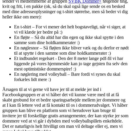
sender vi medlemmerne af gruppen
SVBK Dommer+
følgende ting,
kvit og frit, i en pakke (ok, så du skal også lige sende os en besked
med dine adresseoplysninger og t-shirt størrelse, men så beder vi dig
heller ikke om mere):
En t-shirt – For vi mener det helt bogstaveligt, når vi siger, at
vi vil klæde jer bedre på :)
En fløjte – Så du altid har din egen og ikke skal spytte i den
samme som dine holdkammerater :)
En nøglesnor – Så fløjten ikke bliver væk og du derfor er nødt
til at spytte i den samme som dine holdkammerater :)
Et indbundet regelsæt - Den der 8 meter lange pdf-fil vi har
liggende på vores hjemmeside kan jo tage gejsten fra selv den
mest optimistiske dommerspire! :)
En nøglering med volleyball – Bare fordi vi synes du skal
forkæles lidt mere :)
Årsagen til at vi gerne vil have jer til at melde jer ind i
Facebookgruppen er at vi håber det vil kunne være med til at få
skabt grobund for et bedre sparingsarbejde mellem jer dommere og
at I kan få lettere ved at få kontakt til os i dommerudvalget. Vi håber
gruppen kan blive en platform som vi herudover kan bruge til
invitere jer til forskellige gratis arrangementer, der kan styrke jer som
dommere ved at vi går i dybden med volleyballspillets enkeltdele.
Det er naturligvis helt frivilligt om man vil deltage eller ej, men vi