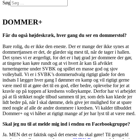
Søg
Log på
DOMMER+
Får du også højdeskræk, hver gang du ser en dommerstol?
Bare rolig, du er ikke den eneste. Der er mange der ikke synes at
dommertjansen er det, de glæder sig mest til, når de tager i hallen.
Det synes vi er ærgerligt, for det er i høj grad jer dommere der gør,
at tingene kan køre rundt og at vi hvert år kan få afviklet
turneringerne under SVBK og spillet en masse god og sjov
volleyball. Vi er i SVBK’s dommerudvalg rigtigt glade for den
indsats I lægger hver gang I dømmer en kamp og vil rigtigt gerne
være med til at gøre det til en god, eller bedre, oplevelse for jer at
kravle op på toppen af kredsens volleykampe. Derfor har vi arbejdet
på at få strikket nogle tilbud sammen til jer, som dels kan klæde jer
lidt bedre på, når I skal dømme, dels give jer mulighed for at spare
med nogle af alle de andre dommere i kredsen. Vi kalder tilbuddet
Dommer+ og vi håber at rigtigt mange af jer har lyst til at være med.
Skal jeg nu til at melde mig ind i endnu en Facebookgruppe?
Ja. MEN det er faktisk også det eneste du skal gøre! Til gengæld