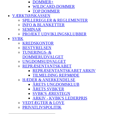
DOMMER+
WILDCARD-DOMMER
TOP DOMMER
VÆRKTØJSKASSEN
SPILLEREGLER & REGLEMENTER
INFO & BLANKETTER
SEMINAR
PROJEKT UDVIKLINGSKLUBBER
SVBK
KREDSKONTOR
BESTYRELSEN
TUNERINGS- &
DOMMERUDVALGET
UNGDOMSUDVALGET
REPRÆSENTANTSKABET
REPRÆSENTANTSKABET ARKIV
TILMELDING REP.MØDE
HÆDER & ANERKENDELSE
ÅRETS UNGDOMSKLUB
ÅRETS SVBK'ER
SVBK'S ÆRESTEGN
ARKIV - KVBK'S LEDERPRIS
VEDTÆGTER & LOVE
PRIVATLIVSPOLITIK