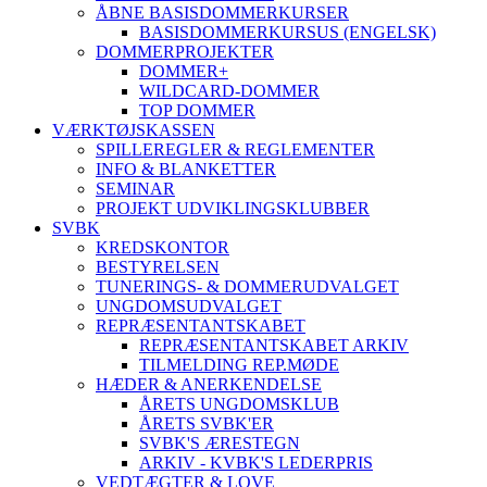
ÅBNE BASISDOMMERKURSER
BASISDOMMERKURSUS (ENGELSK)
DOMMERPROJEKTER
DOMMER+
WILDCARD-DOMMER
TOP DOMMER
VÆRKTØJSKASSEN
SPILLEREGLER & REGLEMENTER
INFO & BLANKETTER
SEMINAR
PROJEKT UDVIKLINGSKLUBBER
SVBK
KREDSKONTOR
BESTYRELSEN
TUNERINGS- & DOMMERUDVALGET
UNGDOMSUDVALGET
REPRÆSENTANTSKABET
REPRÆSENTANTSKABET ARKIV
TILMELDING REP.MØDE
HÆDER & ANERKENDELSE
ÅRETS UNGDOMSKLUB
ÅRETS SVBK'ER
SVBK'S ÆRESTEGN
ARKIV - KVBK'S LEDERPRIS
VEDTÆGTER & LOVE