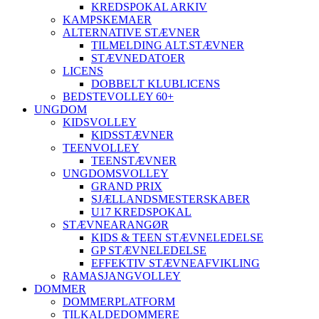
KREDSPOKAL ARKIV
KAMPSKEMAER
ALTERNATIVE STÆVNER
TILMELDING ALT.STÆVNER
STÆVNEDATOER
LICENS
DOBBELT KLUBLICENS
BEDSTEVOLLEY 60+
UNGDOM
KIDSVOLLEY
KIDSSTÆVNER
TEENVOLLEY
TEENSTÆVNER
UNGDOMSVOLLEY
GRAND PRIX
SJÆLLANDSMESTERSKABER
U17 KREDSPOKAL
STÆVNEARANGØR
KIDS & TEEN STÆVNELEDELSE
GP STÆVNELEDELSE
EFFEKTIV STÆVNEAFVIKLING
RAMASJANGVOLLEY
DOMMER
DOMMERPLATFORM
TILKALDEDOMMERE