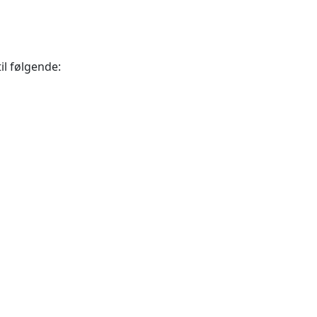
til følgende:
ion 20, 2605 Brøndby ~ CVR.
+45 26802395
svbk@svbk.dk