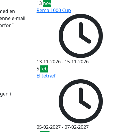
13
nov
Rema 1000 Cup
 med en
enne e-mail
orfor I
13-11-2026
-
15-11-2026
5
feb
Elitetræf
ngen i
05-02-2027
-
07-02-2027