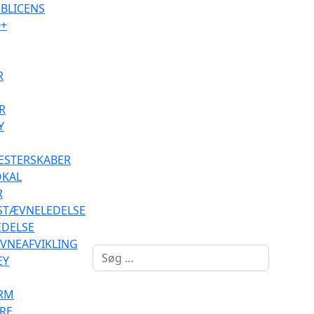
BLICENS
0+
R
R
Y
ESTERSKABER
OKAL
R
 STÆVNELEDELSE
EDELSE
ÆVNEAFVIKLING
Søg
Log på
EY
RM
RE