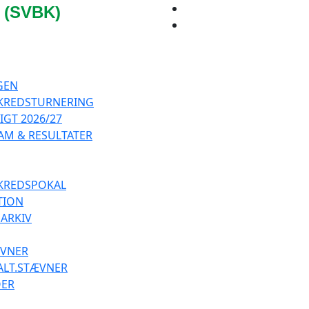
 (SVBK)
GEN
 KREDSTURNERING
GT 2026/27
M & RESULTATER
 KREDSPOKAL
TION
ARKIV
ÆVNER
ALT.STÆVNER
OER