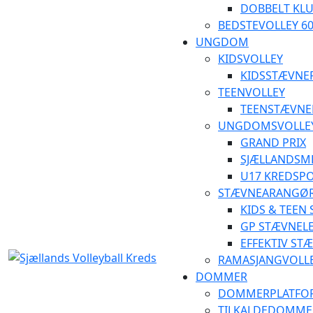
DOBBELT KLU
BEDSTEVOLLEY 6
UNGDOM
KIDSVOLLEY
KIDSSTÆVNE
TEENVOLLEY
TEENSTÆVNE
UNGDOMSVOLLE
GRAND PRIX
SJÆLLANDSM
U17 KREDSP
STÆVNEARANGØ
KIDS & TEEN
GP STÆVNEL
EFFEKTIV ST
RAMASJANGVOLL
DOMMER
DOMMERPLATFO
TILKALDEDOMME