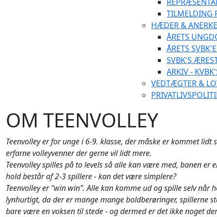
REPRÆSENTA
TILMELDING 
HÆDER & ANERK
ÅRETS UNGD
ÅRETS SVBK'
SVBK'S ÆRES
ARKIV - KVBK
VEDTÆGTER & LO
PRIVATLIVSPOLITI
OM TEENVOLLEY
Teenvolley er for unge i 6-9. klasse, der måske er kommet lidt se
erfarne volleyvenner der gerne vil lidt mere.
Teenvolley spilles på to levels så alle kan være med, banen er
hold består af 2-3 spillere - kan det være simplere?
Teenvolley er "win win". Alle kan komme ud og spille selv når ho
lynhurtigt, da der er mange mange boldberøringer, spillerne stå
bare være en voksen til stede - og dermed er det ikke noget de