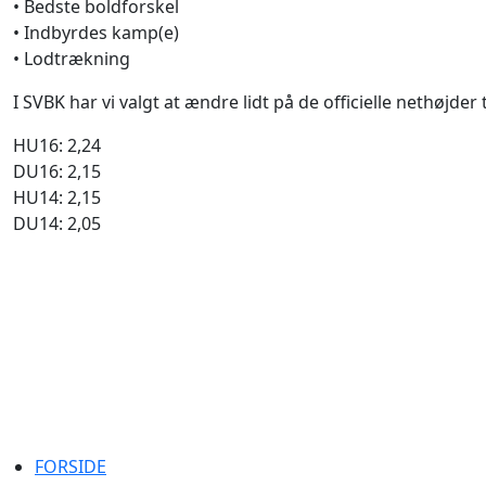
• Bedste boldforskel
• Indbyrdes kamp(e)
• Lodtrækning
I SVBK har vi valgt at ændre lidt på de officielle nethøjder 
HU16: 2,24
DU16: 2,15
HU14: 2,15
DU14: 2,05
Sjællands Volleyball Kreds ~ Idrættens Hus, Brøndby Stad
40298215
Log på
FORSIDE