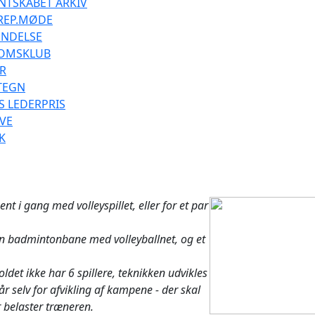
NTSKABET ARKIV
REP.MØDE
ENDELSE
OMSKLUB
ER
TEGN
'S LEDERPRIS
VE
K
nt i gang med volleyspillet, eller for et par
 en badmintonbane med volleyballnet, og et
ldet ikke har 6 spillere, teknikken udvikles
r selv for afvikling af kampene - der skal
r belaster træneren.