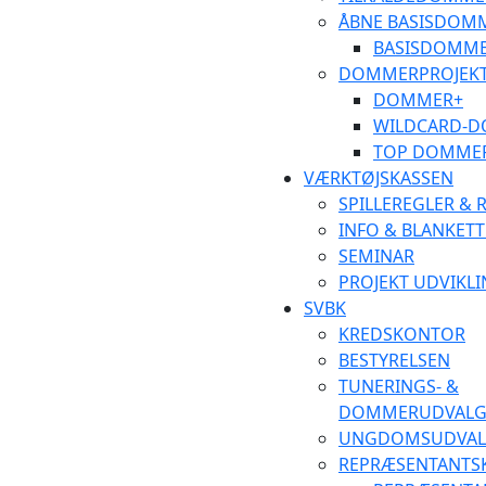
ÅBNE BASISDOM
BASISDOMME
DOMMERPROJEK
DOMMER+
WILDCARD-
TOP DOMME
VÆRKTØJSKASSEN
SPILLEREGLER &
INFO & BLANKETT
SEMINAR
PROJEKT UDVIKL
SVBK
KREDSKONTOR
BESTYRELSEN
TUNERINGS- &
DOMMERUDVALG
UNGDOMSUDVAL
REPRÆSENTANTS