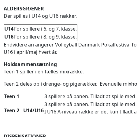
ALDERSGRÆNER
Der spilles i U14 og U16 rækker.
U14
For spillere i 6. og 7. klasse.
U16
For spillere i 8. og 9. klasse.
Endvidere arrangerer Volleyball Danmark Pokalfestival f
U16 i april/maj hvert år.
Holdsammensætning
Teen 1 spiller i en fælles mixrække.
Teen 2 deles op i drenge- og pigerækker. Evenuelle mixho
Teen 1
3 spillere på banen. Tilladt at spille med
3 spillere på banen. Tilladt at spille med
Teen 2 - U14/U16
I U16 A-niveau række er det kun tilladt 
DISPENSATIONER