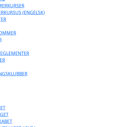
MERKURSER
RKURSUS (ENGELSK)
TER
DOMMER
R
 REGLEMENTER
ER
INGSKLUBBER
ET
GET
KABET