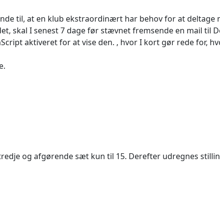
nde til, at en klub ekstraordinært har behov for at deltage
ldet, skal I senest 7 dage før stævnet fremsende en mail til
D
ript aktiveret for at vise den.
, hvor I kort gør rede for, hv
e.
. tredje og afgørende sæt kun til 15. Derefter udregnes stilli