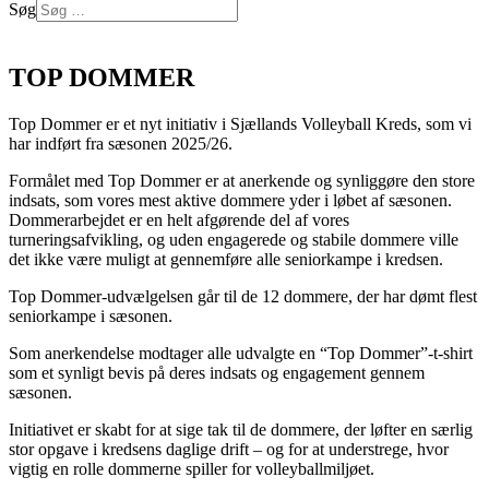
Søg
Log på
TOP DOMMER
Top Dommer er et nyt initiativ i Sjællands Volleyball Kreds, som vi
har indført fra sæsonen 2025/26.
Formålet med Top Dommer er at anerkende og synliggøre den store
indsats, som vores mest aktive dommere yder i løbet af sæsonen.
Dommerarbejdet er en helt afgørende del af vores
turneringsafvikling, og uden engagerede og stabile dommere ville
det ikke være muligt at gennemføre alle seniorkampe i kredsen.
Top Dommer-udvælgelsen går til de 12 dommere, der har dømt flest
seniorkampe i sæsonen.
Som anerkendelse modtager alle udvalgte en “Top Dommer”-t-shirt
som et synligt bevis på deres indsats og engagement gennem
sæsonen.
Initiativet er skabt for at sige tak til de dommere, der løfter en særlig
stor opgave i kredsens daglige drift – og for at understrege, hvor
vigtig en rolle dommerne spiller for volleyballmiljøet.