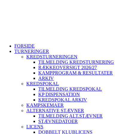
Sjællands Volleyball Kreds ~ Idrættens Hus, Brøndby Stadion 20,
2605 Brøndby ~ CVR. 40298215
+45 26802395
svbk@svbk.dk
Log på
FORSIDE
TURNERINGER
KREDSTURNERINGEN
TILMELDING KREDSTURNERING
RÆKKEOVERSIGT 2026/27
KAMPPROGRAM & RESULTATER
ARKIV
KREDSPOKAL
TILMELDING KREDSPOKAL
KP DISPENSATION
KREDSPOKAL ARKIV
KAMPSKEMAER
ALTERNATIVE STÆVNER
TILMELDING ALT.STÆVNER
STÆVNEDATOER
LICENS
DOBBELT KLUBLICENS