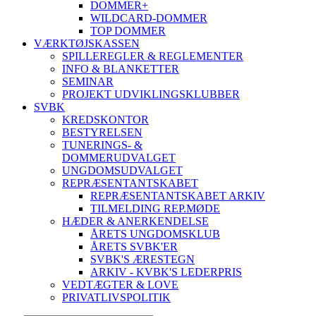
DOMMER+
WILDCARD-DOMMER
TOP DOMMER
VÆRKTØJSKASSEN
SPILLEREGLER & REGLEMENTER
INFO & BLANKETTER
SEMINAR
PROJEKT UDVIKLINGSKLUBBER
SVBK
KREDSKONTOR
BESTYRELSEN
TUNERINGS- &
DOMMERUDVALGET
UNGDOMSUDVALGET
REPRÆSENTANTSKABET
REPRÆSENTANTSKABET ARKIV
TILMELDING REP.MØDE
HÆDER & ANERKENDELSE
ÅRETS UNGDOMSKLUB
ÅRETS SVBK'ER
SVBK'S ÆRESTEGN
ARKIV - KVBK'S LEDERPRIS
VEDTÆGTER & LOVE
PRIVATLIVSPOLITIK