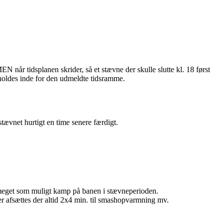
N når tidsplanen skrider, så et stævne der skulle slutte kl. 18 først
l holdes inde for den udmeldte tidsramme.
tævnet hurtigt en time senere færdigt.
å meget som muligt kamp på banen i stævneperioden.
 afsættes der altid 2x4 min. til smashopvarmning mv.