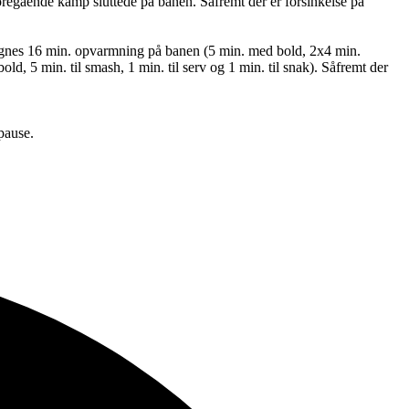
oregående kamp sluttede på banen. Såfremt der er forsinkelse på
regnes 16 min. opvarmning på banen (5 min. med bold, 2x4 min.
d, 5 min. til smash, 1 min. til serv og 1 min. til snak). Såfremt der
 pause.