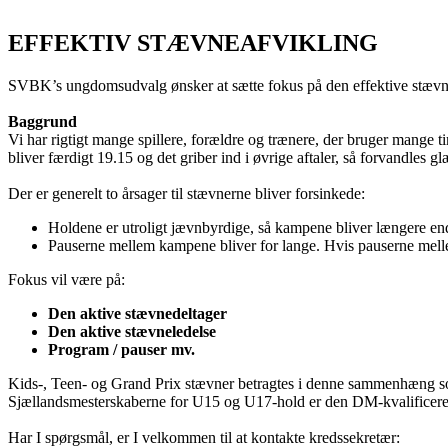
Log på
EFFEKTIV STÆVNEAFVIKLING
SVBK’s ungdomsudvalg ønsker at sætte fokus på den effektive stævne
Baggrund
Vi har rigtigt mange spillere, forældre og trænere, der bruger mange ti
bliver færdigt 19.15 og det griber ind i øvrige aftaler, så forvandles 
Der er generelt to årsager til stævnerne bliver forsinkede:
Holdene er utroligt jævnbyrdige, så kampene bliver længere end
Pauserne mellem kampene bliver for lange. Hvis pauserne mellem 
Fokus vil være på:
Den aktive stævnedeltager
Den aktive stævneledelse
Program / pauser mv.
Kids-, Teen- og Grand Prix stævner betragtes i denne sammenhæng som
Sjællandsmesterskaberne for U15 og U17-hold er den DM-kvalificerend
Har I spørgsmål, er I velkommen til at kontakte kredssekretær: