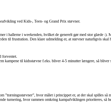
afvikling ved Kids-, Teen- og Grand Prix stævner.
mer i hallerne i weekenden, hvilket de generelt gør med stor glæde :). ME
glæden til frustration. Den klare udmelding er, at stævner naturligvis ska
 forventet.
kampene til kidsstævne f.eks. bliver 4-5 minutter længere, så bliver s
 ”træningsstævner”, hvor målet i princippet er, at der skal spilles s
e turnering, hvor rammen omkring kampafviklingen prioriteres, så her