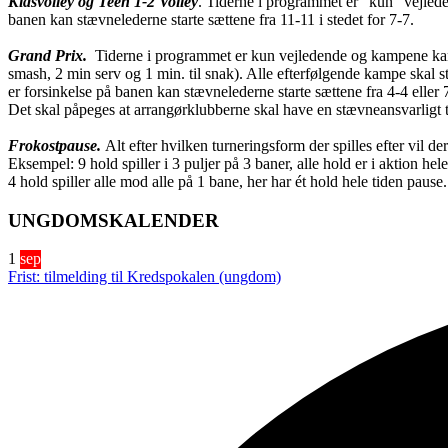
Kidsvolley og Teen 1-2 Volley
. Tiderne i programmet er ”kun” vejlede
banen kan stævnelederne starte sættene fra 11-11 i stedet for 7-7.
Grand Prix.
Tiderne i programmet er kun vejledende og kampene kan 
smash, 2 min serv og 1 min. til snak). Alle efterfølgende kampe skal st
er forsinkelse på banen kan stævnelederne starte sættene fra 4-4 eller 
Det skal påpeges at arrangørklubberne skal have en stævneansvarligt 
Frokostpause.
Alt efter hvilken turneringsform der spilles efter vil de
Eksempel: 9 hold spiller i 3 puljer på 3 baner, alle hold er i aktion he
4 hold spiller alle mod alle på 1 bane, her har ét hold hele tiden paus
UNGDOMSKALENDER
1
sep
Frist: tilmelding til Kredspokalen (ungdom)