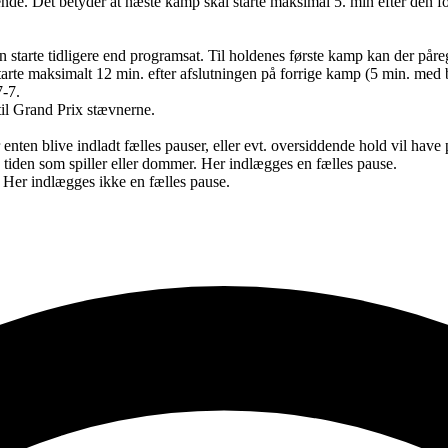
nde. Det betyder at næste kamp skal starte maksimal 5. min efter den f
starte tidligere end programsat. Til holdenes første kamp kan der på
arte maksimalt 12 min. efter afslutningen på forrige kamp (5 min. med bol
7-7.
til Grand Prix stævnerne.
r enten blive indladt fælles pauser, eller evt. oversiddende hold vil have
le tiden som spiller eller dommer. Her indlægges en fælles pause.
e. Her indlægges ikke en fælles pause.