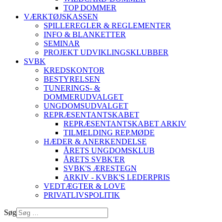
TOP DOMMER
VÆRKTØJSKASSEN
SPILLEREGLER & REGLEMENTER
INFO & BLANKETTER
SEMINAR
PROJEKT UDVIKLINGSKLUBBER
SVBK
KREDSKONTOR
BESTYRELSEN
TUNERINGS- &
DOMMERUDVALGET
UNGDOMSUDVALGET
REPRÆSENTANTSKABET
REPRÆSENTANTSKABET ARKIV
TILMELDING REP.MØDE
HÆDER & ANERKENDELSE
ÅRETS UNGDOMSKLUB
ÅRETS SVBK'ER
SVBK'S ÆRESTEGN
ARKIV - KVBK'S LEDERPRIS
VEDTÆGTER & LOVE
PRIVATLIVSPOLITIK
Søg