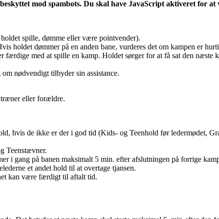
 beskyttet mod spambots. Du skal have JavaScript aktiveret for at 
 holdet spille, dømme eller være pointvender).
 Hvis holdet dømmer på en anden bane, vurderes det om kampen er hurtig
e er færdige med at spille en kamp. Holdet sørger for at få sat den næst
om nødvendigt tilbyder sin assistance.
træner eller forældre.
, hvis de ikke er der i god tid (Kids- og Teenhold før ledermødet, Gran
 og Teenstævner.
mer i gang på banen maksimalt 5 min. efter afslutningen på forrige ka
ederne et andet hold til at overtage tjansen.
 kan være færdigt til aftalt tid.