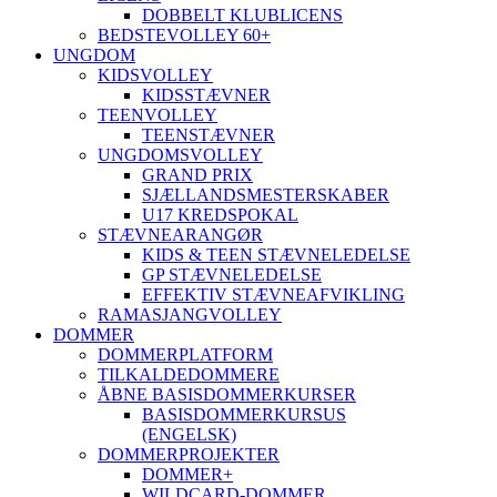
DOBBELT KLUBLICENS
BEDSTEVOLLEY 60+
UNGDOM
KIDSVOLLEY
KIDSSTÆVNER
TEENVOLLEY
TEENSTÆVNER
UNGDOMSVOLLEY
GRAND PRIX
SJÆLLANDSMESTERSKABER
U17 KREDSPOKAL
STÆVNEARANGØR
KIDS & TEEN STÆVNELEDELSE
GP STÆVNELEDELSE
EFFEKTIV STÆVNEAFVIKLING
RAMASJANGVOLLEY
DOMMER
DOMMERPLATFORM
TILKALDEDOMMERE
ÅBNE BASISDOMMERKURSER
BASISDOMMERKURSUS
(ENGELSK)
DOMMERPROJEKTER
DOMMER+
WILDCARD-DOMMER