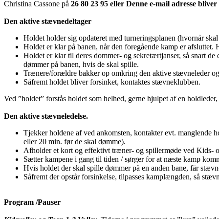
Christina Cassone på
26 80 23 95 eller
Denne e-mail adresse bliver
Den aktive stævnedeltager
Holdet holder sig opdateret med turneringsplanen (hvornår skal
Holdet er klar på banen, når den foregående kamp er afsluttet.
Holdet er klar til deres dommer- og sekretærtjanser, så snart d
dømmer på banen, hvis de skal spille.
Trænere/forældre bakker op omkring den aktive stævneleder og 
Såfremt holdet bliver forsinket, kontaktes stævneklubben.
Ved ”holdet” forstås holdet som helhed, gerne hjulpet af en holdleder, 
Den aktive stævneledelse.
Tjekker holdene af ved ankomsten, kontakter evt. manglende hold
eller 20 min. før de skal dømme).
Afholder et kort og effektivt træner- og spillermøde ved Kids-
Sætter kampene i gang til tiden / sørger for at næste kamp kom
Hvis holdet der skal spille dømmer på en anden bane, får stævnel
Såfremt der opstår forsinkelse, tilpasses kamplængden, så stævnet
Program /Pauser