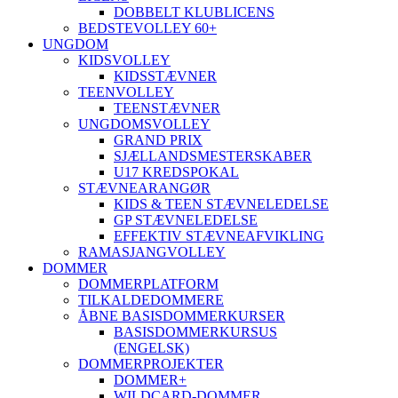
DOBBELT KLUBLICENS
BEDSTEVOLLEY 60+
UNGDOM
KIDSVOLLEY
KIDSSTÆVNER
TEENVOLLEY
TEENSTÆVNER
UNGDOMSVOLLEY
GRAND PRIX
SJÆLLANDSMESTERSKABER
U17 KREDSPOKAL
STÆVNEARANGØR
KIDS & TEEN STÆVNELEDELSE
GP STÆVNELEDELSE
EFFEKTIV STÆVNEAFVIKLING
RAMASJANGVOLLEY
DOMMER
DOMMERPLATFORM
TILKALDEDOMMERE
ÅBNE BASISDOMMERKURSER
BASISDOMMERKURSUS
(ENGELSK)
DOMMERPROJEKTER
DOMMER+
WILDCARD-DOMMER