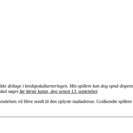
an ikke deltage i kredspokalturneringen. Mix-spillere kan dog opnå disp
 skal søges
før første kamp, dog senest 13. september
.
elsen vil blive sendt til den oplyste mailadresse. Godkendte spillere ka