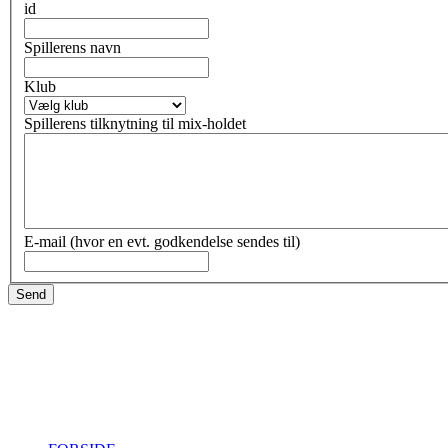
id
Spillerens navn
Klub
Spillerens tilknytning til mix-holdet
E-mail (hvor en evt. godkendelse sendes til)
Send
Sjællands Volleyball Kreds ~ Idrættens Hus, Brøndby Stadion 20,
+45 26802395
svbk@svbk.dk
Log på