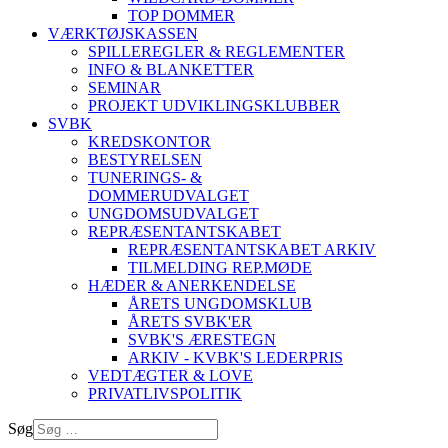
TOP DOMMER
VÆRKTØJSKASSEN
SPILLEREGLER & REGLEMENTER
INFO & BLANKETTER
SEMINAR
PROJEKT UDVIKLINGSKLUBBER
SVBK
KREDSKONTOR
BESTYRELSEN
TUNERINGS- &
DOMMERUDVALGET
UNGDOMSUDVALGET
REPRÆSENTANTSKABET
REPRÆSENTANTSKABET ARKIV
TILMELDING REP.MØDE
HÆDER & ANERKENDELSE
ÅRETS UNGDOMSKLUB
ÅRETS SVBK'ER
SVBK'S ÆRESTEGN
ARKIV - KVBK'S LEDERPRIS
VEDTÆGTER & LOVE
PRIVATLIVSPOLITIK
Søg