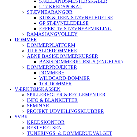
SJÆLLANDSMESTERSKABER
U17 KREDSPOKAL
STÆVNEARANGØR
KIDS & TEEN STÆVNELEDELSE
GP STÆVNELEDELSE
EFFEKTIV STÆVNEAFVIKLING
RAMASJANGVOLLEY
DOMMER
DOMMERPLATFORM
TILKALDEDOMMERE
ÅBNE BASISDOMMERKURSER
BASISDOMMERKURSUS (ENGELSK)
DOMMERPROJEKTER
DOMMER+
WILDCARD-DOMMER
TOP DOMMER
VÆRKTØJSKASSEN
SPILLEREGLER & REGLEMENTER
INFO & BLANKETTER
SEMINAR
PROJEKT UDVIKLINGSKLUBBER
SVBK
KREDSKONTOR
BESTYRELSEN
TUNERINGS- & DOMMERUDVALGET