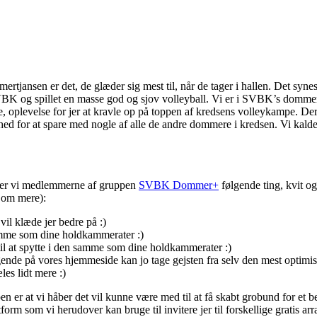
tjansen er det, de glæder sig mest til, når de tager i hallen. Det synes 
 SVBK og spillet en masse god og sjov volleyball. Vi er i SVBK’s domme
re, oplevelse for jer at kravle op på toppen af kredsens volleykampe. Derf
hed for at spare med nogle af alle de andre dommere i kredsen. Vi kalder
nder vi medlemmerne af gruppen
SVBK Dommer+
følgende ting, kvit og
e om mere):
 vil klæde jer bedre på :)
samme som dine holdkammerater :)
til at spytte i den samme som dine holdkammerater :)
ggende på vores hjemmeside kan jo tage gejsten fra selv den mest optimi
es lidt mere :)
ppen er at vi håber det vil kunne være med til at få skabt grobund for et
form som vi herudover kan bruge til invitere jer til forskellige gratis 