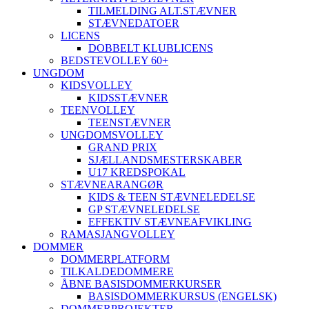
TILMELDING ALT.STÆVNER
STÆVNEDATOER
LICENS
DOBBELT KLUBLICENS
BEDSTEVOLLEY 60+
UNGDOM
KIDSVOLLEY
KIDSSTÆVNER
TEENVOLLEY
TEENSTÆVNER
UNGDOMSVOLLEY
GRAND PRIX
SJÆLLANDSMESTERSKABER
U17 KREDSPOKAL
STÆVNEARANGØR
KIDS & TEEN STÆVNELEDELSE
GP STÆVNELEDELSE
EFFEKTIV STÆVNEAFVIKLING
RAMASJANGVOLLEY
DOMMER
DOMMERPLATFORM
TILKALDEDOMMERE
ÅBNE BASISDOMMERKURSER
BASISDOMMERKURSUS (ENGELSK)
DOMMERPROJEKTER