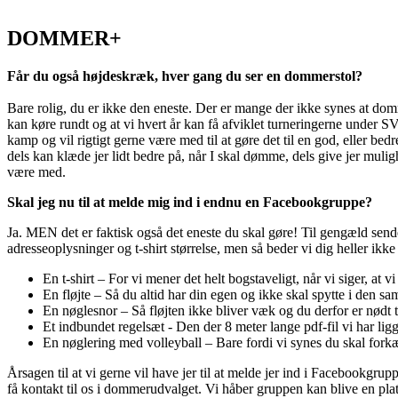
Log på
DOMMER+
Får du også højdeskræk, hver gang du ser en dommerstol?
Bare rolig, du er ikke den eneste. Der er mange der ikke synes at dommer
kan køre rundt og at vi hvert år kan få afviklet turneringerne under
kamp og vil rigtigt gerne være med til at gøre det til en god, eller bed
dels kan klæde jer lidt bedre på, når I skal dømme, dels give jer mulig
være med.
Skal jeg nu til at melde mig ind i endnu en Facebookgruppe?
Ja. MEN det er faktisk også det eneste du skal gøre! Til gengæld se
adresseoplysninger og t-shirt størrelse, men så beder vi dig heller ikk
En t-shirt – For vi mener det helt bogstaveligt, når vi siger, at vi
En fløjte – Så du altid har din egen og ikke skal spytte i den 
En nøglesnor – Så fløjten ikke bliver væk og du derfor er nødt 
Et indbundet regelsæt - Den der 8 meter lange pdf-fil vi har li
En nøglering med volleyball – Bare fordi vi synes du skal forkæl
Årsagen til at vi gerne vil have jer til at melde jer ind i Facebookgru
få kontakt til os i dommerudvalget. Vi håber gruppen kan blive en plat