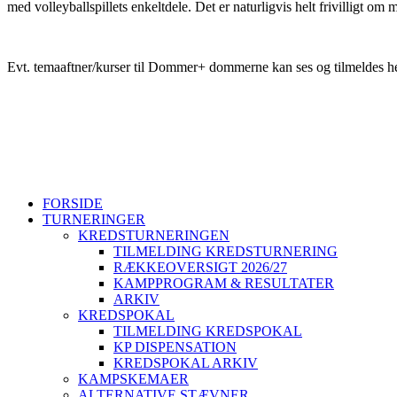
med volleyballspillets enkeltdele. Det er naturligvis helt frivilligt om 
Evt. temaaftner/kurser til Dommer+ dommerne kan ses og tilmeldes her
Sjællands Volleyball Kreds ~ Idrættens Hus, Brøndby Stadion 20,
+45 26802395
svbk@svbk.dk
Log på
FORSIDE
TURNERINGER
KREDSTURNERINGEN
TILMELDING KREDSTURNERING
RÆKKEOVERSIGT 2026/27
KAMPPROGRAM & RESULTATER
ARKIV
KREDSPOKAL
TILMELDING KREDSPOKAL
KP DISPENSATION
KREDSPOKAL ARKIV
KAMPSKEMAER
ALTERNATIVE STÆVNER