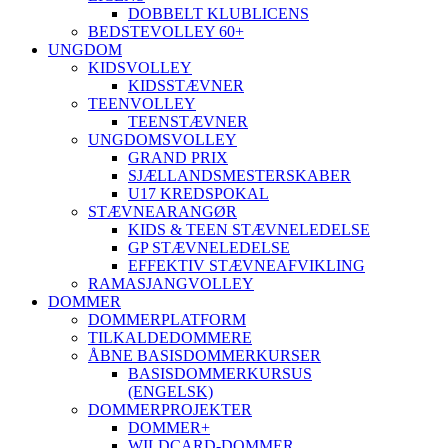
DOBBELT KLUBLICENS
BEDSTEVOLLEY 60+
UNGDOM
KIDSVOLLEY
KIDSSTÆVNER
TEENVOLLEY
TEENSTÆVNER
UNGDOMSVOLLEY
GRAND PRIX
SJÆLLANDSMESTERSKABER
U17 KREDSPOKAL
STÆVNEARANGØR
KIDS & TEEN STÆVNELEDELSE
GP STÆVNELEDELSE
EFFEKTIV STÆVNEAFVIKLING
RAMASJANGVOLLEY
DOMMER
DOMMERPLATFORM
TILKALDEDOMMERE
ÅBNE BASISDOMMERKURSER
BASISDOMMERKURSUS
(ENGELSK)
DOMMERPROJEKTER
DOMMER+
WILDCARD-DOMMER