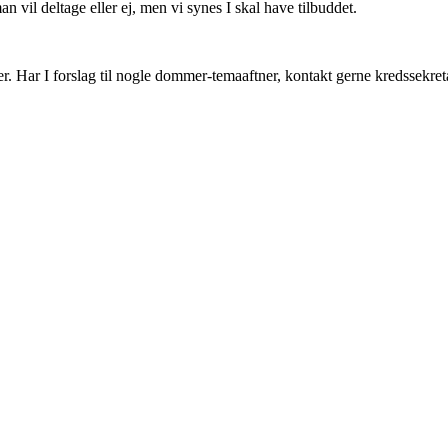
man vil deltage eller ej, men vi synes I skal have tilbuddet.
. Har I forslag til nogle dommer-temaaftner, kontakt gerne kredssekre
 2605 Brøndby ~ CVR. 40298215