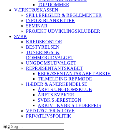
TOP DOMMER
VÆRKTØJSKASSEN
SPILLEREGLER & REGLEMENTER
INFO & BLANKETTER
SEMINAR
PROJEKT UDVIKLINGSKLUBBER
SVBK
KREDSKONTOR
BESTYRELSEN
TUNERINGS- &
DOMMERUDVALGET
UNGDOMSUDVALGET
REPRÆSENTANTSKABET
REPRÆSENTANTSKABET ARKIV
TILMELDING REP.MØDE
HÆDER & ANERKENDELSE
ÅRETS UNGDOMSKLUB
ÅRETS SVBK'ER
SVBK'S ÆRESTEGN
ARKIV - KVBK'S LEDERPRIS
VEDTÆGTER & LOVE
PRIVATLIVSPOLITIK
Søg