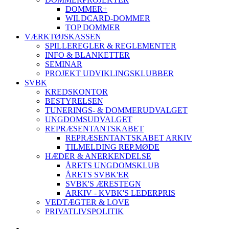
DOMMER+
WILDCARD-DOMMER
TOP DOMMER
VÆRKTØJSKASSEN
SPILLEREGLER & REGLEMENTER
INFO & BLANKETTER
SEMINAR
PROJEKT UDVIKLINGSKLUBBER
SVBK
KREDSKONTOR
BESTYRELSEN
TUNERINGS- & DOMMERUDVALGET
UNGDOMSUDVALGET
REPRÆSENTANTSKABET
REPRÆSENTANTSKABET ARKIV
TILMELDING REP.MØDE
HÆDER & ANERKENDELSE
ÅRETS UNGDOMSKLUB
ÅRETS SVBK'ER
SVBK'S ÆRESTEGN
ARKIV - KVBK'S LEDERPRIS
VEDTÆGTER & LOVE
PRIVATLIVSPOLITIK