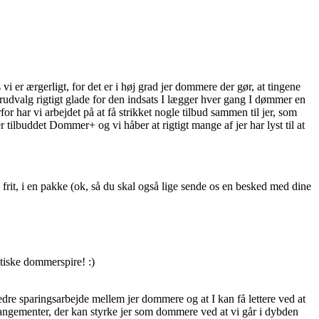
vi er ærgerligt, for det er i høj grad jer dommere der gør, at tingene
rudvalg rigtigt glade for den indsats I lægger hver gang I dømmer en
or har vi arbejdet på at få strikket nogle tilbud sammen til jer, som
 tilbuddet Dommer+ og vi håber at rigtigt mange af jer har lyst til at
 frit, i en pakke (ok, så du skal også lige sende os en besked med dine
stiske dommerspire! :)
 bedre sparingsarbejde mellem jer dommere og at I kan få lettere ved at
arrangementer, der kan styrke jer som dommere ved at vi går i dybden