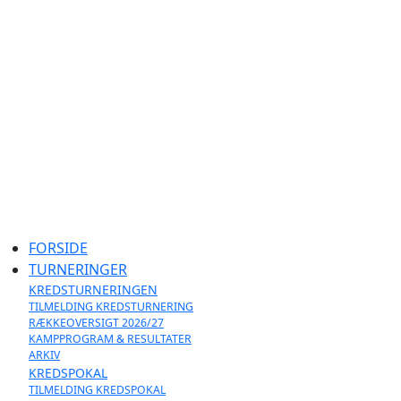
Cissy Hermanns, VAGS #29
Sjællands Volleyball Kreds ~ Idrættens Hus, Brøndby
Stadion 20, 2605 Brøndby ~ CVR. 40298215
+45 26802395
svbk@svbk.dk
FORSIDE
TURNERINGER
KREDSTURNERINGEN
TILMELDING KREDSTURNERING
RÆKKEOVERSIGT 2026/27
KAMPPROGRAM & RESULTATER
ARKIV
KREDSPOKAL
TILMELDING KREDSPOKAL