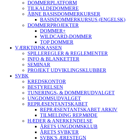
DOMMERPLATFORM
TILKALDEDOMMERE
ÅBNE BASISDOMMERKURSER
BASISDOMMERKURSUS (ENGELSK)
DOMMERPROJEKTER
DOMMER+
WILDCARD-DOMMER
TOP DOMMER
VÆRKTØJSKASSEN
SPILLEREGLER & REGLEMENTER
INFO & BLANKETTER
SEMINAR
PROJEKT UDVIKLINGSKLUBBER
SVBK
KREDSKONTOR
BESTYRELSEN
TUNERINGS- & DOMMERUDVALGET
UNGDOMSUDVALGET
REPRÆSENTANTSKABET
REPRÆSENTANTSKABET ARKIV
TILMELDING REP.MØDE
HÆDER & ANERKENDELSE
ÅRETS UNGDOMSKLUB
ÅRETS SVBK'ER
SVBK'S ÆRESTEGN