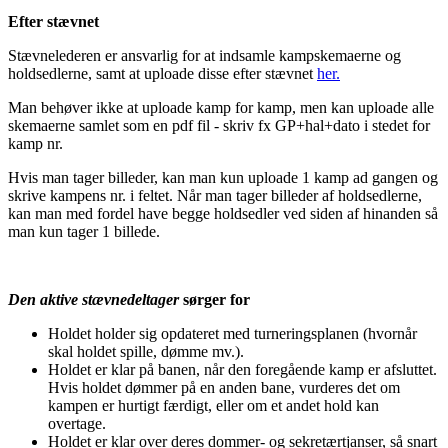
Efter stævnet
Stævnelederen er ansvarlig for at indsamle kampskemaerne og
holdsedlerne, samt at uploade disse efter stævnet
her.
Man behøver ikke at uploade kamp for kamp, men kan uploade alle
skemaerne samlet som en pdf fil - skriv fx GP+hal+dato i stedet for
kamp nr.
Hvis man tager billeder, kan man kun uploade 1 kamp ad gangen og
skrive kampens nr. i feltet. Når man tager billeder af holdsedlerne,
kan man med fordel have begge holdsedler ved siden af hinanden så
man kun tager 1 billede.
Den aktive stævnedeltager
sørger for
Holdet holder sig opdateret med turneringsplanen (hvornår
skal holdet spille, dømme mv.).
Holdet er klar på banen, når den foregående kamp er afsluttet.
Hvis holdet dømmer på en anden bane, vurderes det om
kampen er hurtigt færdigt, eller om et andet hold kan
overtage.
Holdet er klar over deres dommer- og sekretærtjanser, så snart