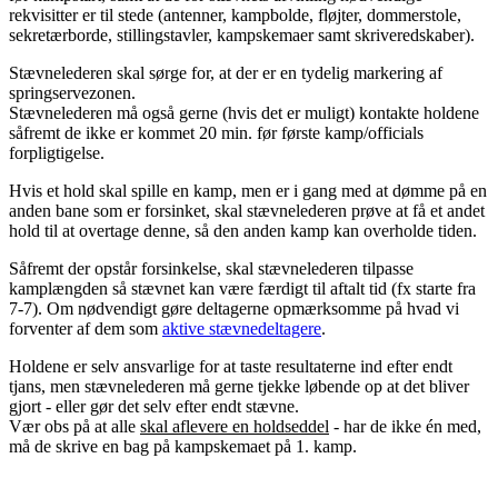
rekvisitter er til stede (antenner, kampbolde, fløjter, dommerstole,
sekretærborde, stillingstavler, kampskemaer samt skriveredskaber).
Stævnelederen skal sørge for, at der er en tydelig markering af
springservezonen.
Stævnelederen må også gerne (hvis det er muligt) kontakte holdene
såfremt de ikke er kommet 20 min. før første kamp/officials
forpligtigelse.
Hvis et hold skal spille en kamp, men er i gang med at dømme på en
anden bane som er forsinket, skal stævnelederen prøve at få et andet
hold til at overtage denne, så den anden kamp kan overholde tiden.
Såfremt der opstår forsinkelse, skal stævnelederen tilpasse
kamplængden så stævnet kan være færdigt til aftalt tid (fx starte fra
7-7). Om nødvendigt gøre deltagerne opmærksomme på hvad vi
forventer af dem som
aktive stævnedeltagere
.
Holdene er selv ansvarlige for at taste resultaterne ind efter endt
tjans, men stævnelederen må gerne tjekke løbende op at det bliver
gjort - eller gør det selv efter endt stævne.
Vær obs på at alle
skal aflevere en holdseddel
- har de ikke én med,
må de skrive en bag på kampskemaet på 1. kamp.