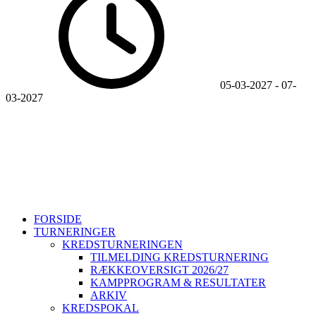
05-03-2027
-
07-
03-2027
Sjællands Volleyball Kreds ~ Idrættens Hus, Brøndby Stadion 20,
2605 Brøndby ~ CVR. 40298215
+45 26802395
svbk@svbk.dk
Log på
FORSIDE
TURNERINGER
KREDSTURNERINGEN
TILMELDING KREDSTURNERING
RÆKKEOVERSIGT 2026/27
KAMPPROGRAM & RESULTATER
ARKIV
KREDSPOKAL