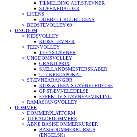
TILMELDING ALT.STÆVNER
STÆVNEDATOER
LICENS
DOBBELT KLUBLICENS
BEDSTEVOLLEY 60+
UNGDOM
KIDSVOLLEY
KIDSSTÆVNER
TEENVOLLEY
TEENSTÆVNER
UNGDOMSVOLLEY
GRAND PRIX
SJÆLLANDSMESTERSKABER
U17 KREDSPOKAL
STÆVNEARANGØR
KIDS & TEEN STÆVNELEDELSE
GP STÆVNELEDELSE
EFFEKTIV STÆVNEAFVIKLING
RAMASJANGVOLLEY
DOMMER
DOMMERPLATFORM
TILKALDEDOMMERE
ÅBNE BASISDOMMERKURSER
BASISDOMMERKURSUS
(ENGELSK)