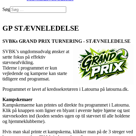
Søg
Log på
GP STÆVNELEDELSE
SVBKs GRAND PRIX TURNERING - STÆVNELEDELSE
SVBK’s ungdomsudvalg ønsker at
sætte fokus på effektiv
stævneafvikling.
Tiderne i programmet er kun
vejledende og kampene kan starte
tidligere end programsat.
Programmet er lavet af kredssekretæren i Latourna på latourna.dk.
Kampskemaer
Kampskemaerne kan printes ud direkte fra programmet i Latourna.
Klik på knappen som ligner en blyant i øverste højre hjørne og tast
stævnekoden ind (koden sendes ugen op til stævnet til alle holdene
og hjemmeklubberne).
Hvis man skal printe et kampskema, klikker man på de 3 streger ved