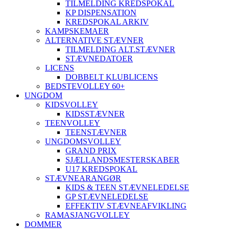
TILMELDING KREDSPOKAL
KP DISPENSATION
KREDSPOKAL ARKIV
KAMPSKEMAER
ALTERNATIVE STÆVNER
TILMELDING ALT.STÆVNER
STÆVNEDATOER
LICENS
DOBBELT KLUBLICENS
BEDSTEVOLLEY 60+
UNGDOM
KIDSVOLLEY
KIDSSTÆVNER
TEENVOLLEY
TEENSTÆVNER
UNGDOMSVOLLEY
GRAND PRIX
SJÆLLANDSMESTERSKABER
U17 KREDSPOKAL
STÆVNEARANGØR
KIDS & TEEN STÆVNELEDELSE
GP STÆVNELEDELSE
EFFEKTIV STÆVNEAFVIKLING
RAMASJANGVOLLEY
DOMMER