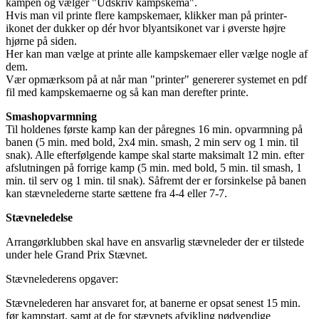
kampen og vælger "Udskriv kampskema".
Hvis man vil printe flere kampskemaer, klikker man på printer-
ikonet der dukker op dér hvor blyantsikonet var i øverste højre
hjørne på siden.
Her kan man vælge at printe alle kampskemaer eller vælge nogle af
dem.
Vær opmærksom på at når man "printer" genererer systemet en pdf
fil med kampskemaerne og så kan man derefter printe.
Smashopvarmning
Til holdenes første kamp kan der påregnes 16 min. opvarmning på
banen (5 min. med bold, 2x4 min. smash, 2 min serv og 1 min. til
snak). Alle efterfølgende kampe skal starte maksimalt 12 min. efter
afslutningen på forrige kamp (5 min. med bold, 5 min. til smash, 1
min. til serv og 1 min. til snak). Såfremt der er forsinkelse på banen
kan stævnelederne starte sættene fra 4-4 eller 7-7.
Stævneledelse
Arrangørklubben skal have en ansvarlig stævneleder der er tilstede
under hele Grand Prix Stævnet.
Stævnelederens opgaver:
Stævnelederen har ansvaret for, at banerne er opsat senest 15 min.
før kampstart, samt at de for stævnets afvikling nødvendige