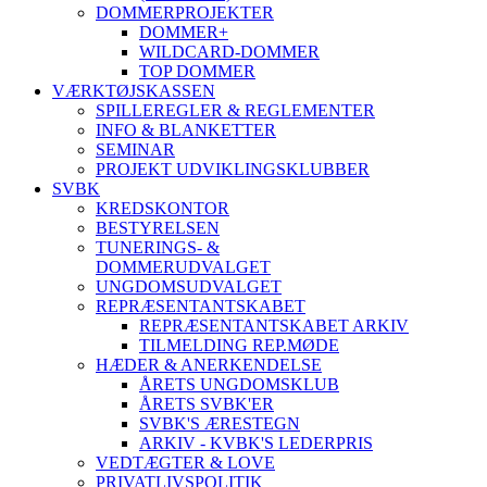
DOMMERPROJEKTER
DOMMER+
WILDCARD-DOMMER
TOP DOMMER
VÆRKTØJSKASSEN
SPILLEREGLER & REGLEMENTER
INFO & BLANKETTER
SEMINAR
PROJEKT UDVIKLINGSKLUBBER
SVBK
KREDSKONTOR
BESTYRELSEN
TUNERINGS- &
DOMMERUDVALGET
UNGDOMSUDVALGET
REPRÆSENTANTSKABET
REPRÆSENTANTSKABET ARKIV
TILMELDING REP.MØDE
HÆDER & ANERKENDELSE
ÅRETS UNGDOMSKLUB
ÅRETS SVBK'ER
SVBK'S ÆRESTEGN
ARKIV - KVBK'S LEDERPRIS
VEDTÆGTER & LOVE
PRIVATLIVSPOLITIK