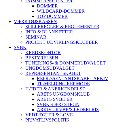
DOMMERPROJEKTER
DOMMER+
WILDCARD-DOMMER
TOP DOMMER
VÆRKTØJSKASSEN
SPILLEREGLER & REGLEMENTER
INFO & BLANKETTER
SEMINAR
PROJEKT UDVIKLINGSKLUBBER
SVBK
KREDSKONTOR
BESTYRELSEN
TUNERINGS- & DOMMERUDVALGET
UNGDOMSUDVALGET
REPRÆSENTANTSKABET
REPRÆSENTANTSKABET ARKIV
TILMELDING REP.MØDE
HÆDER & ANERKENDELSE
ÅRETS UNGDOMSKLUB
ÅRETS SVBK'ER
SVBK'S ÆRESTEGN
ARKIV - KVBK'S LEDERPRIS
VEDTÆGTER & LOVE
PRIVATLIVSPOLITIK