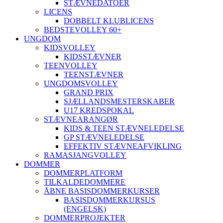
STÆVNEDATOER
LICENS
DOBBELT KLUBLICENS
BEDSTEVOLLEY 60+
UNGDOM
KIDSVOLLEY
KIDSSTÆVNER
TEENVOLLEY
TEENSTÆVNER
UNGDOMSVOLLEY
GRAND PRIX
SJÆLLANDSMESTERSKABER
U17 KREDSPOKAL
STÆVNEARANGØR
KIDS & TEEN STÆVNELEDELSE
GP STÆVNELEDELSE
EFFEKTIV STÆVNEAFVIKLING
RAMASJANGVOLLEY
DOMMER
DOMMERPLATFORM
TILKALDEDOMMERE
ÅBNE BASISDOMMERKURSER
BASISDOMMERKURSUS
(ENGELSK)
DOMMERPROJEKTER