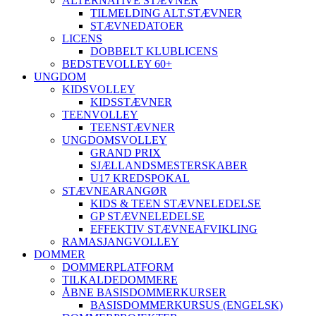
ALTERNATIVE STÆVNER
TILMELDING ALT.STÆVNER
STÆVNEDATOER
LICENS
DOBBELT KLUBLICENS
BEDSTEVOLLEY 60+
UNGDOM
KIDSVOLLEY
KIDSSTÆVNER
TEENVOLLEY
TEENSTÆVNER
UNGDOMSVOLLEY
GRAND PRIX
SJÆLLANDSMESTERSKABER
U17 KREDSPOKAL
STÆVNEARANGØR
KIDS & TEEN STÆVNELEDELSE
GP STÆVNELEDELSE
EFFEKTIV STÆVNEAFVIKLING
RAMASJANGVOLLEY
DOMMER
DOMMERPLATFORM
TILKALDEDOMMERE
ÅBNE BASISDOMMERKURSER
BASISDOMMERKURSUS (ENGELSK)