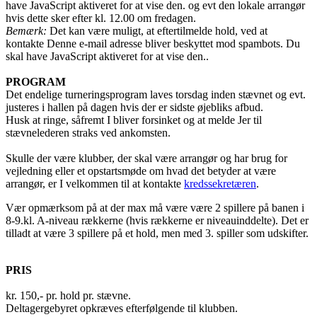
have JavaScript aktiveret for at vise den.
og evt den lokale arrangør
hvis dette sker efter kl. 12.00 om fredagen.
Bemærk:
Det kan være muligt, at eftertilmelde hold, ved at
kontakte
Denne e-mail adresse bliver beskyttet mod spambots. Du
skal have JavaScript aktiveret for at vise den.
.
PROGRAM
Det endelige turneringsprogram laves torsdag inden stævnet og evt.
justeres i hallen på dagen hvis der er sidste øjebliks afbud.
Husk at ringe, såfremt I bliver forsinket og at melde Jer til
stævnelederen straks ved ankomsten.
Skulle der være klubber, der skal være arrangør og har brug for
vejledning eller et opstartsmøde om hvad det betyder at være
arrangør, er I velkommen til at kontakte
kredssekretæren
.
Vær opmærksom på at der max må være være 2 spillere på banen i
8-9.kl. A-niveau rækkerne (hvis rækkerne er niveauinddelte). Det er
tilladt at være 3 spillere på et hold, men med 3. spiller som udskifter.
PRIS
kr. 150,- pr. hold pr. stævne.
Deltagergebyret opkræves efterfølgende til klubben.