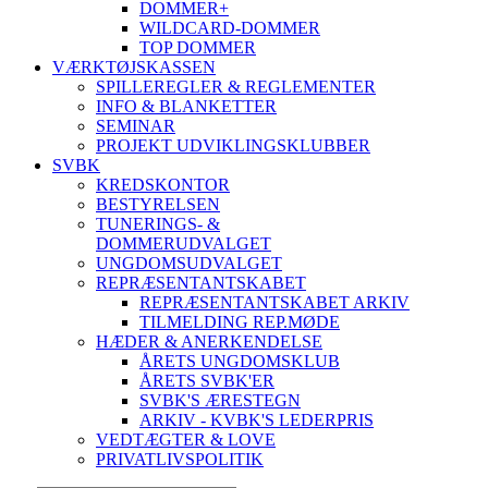
DOMMER+
WILDCARD-DOMMER
TOP DOMMER
VÆRKTØJSKASSEN
SPILLEREGLER & REGLEMENTER
INFO & BLANKETTER
SEMINAR
PROJEKT UDVIKLINGSKLUBBER
SVBK
KREDSKONTOR
BESTYRELSEN
TUNERINGS- &
DOMMERUDVALGET
UNGDOMSUDVALGET
REPRÆSENTANTSKABET
REPRÆSENTANTSKABET ARKIV
TILMELDING REP.MØDE
HÆDER & ANERKENDELSE
ÅRETS UNGDOMSKLUB
ÅRETS SVBK'ER
SVBK'S ÆRESTEGN
ARKIV - KVBK'S LEDERPRIS
VEDTÆGTER & LOVE
PRIVATLIVSPOLITIK