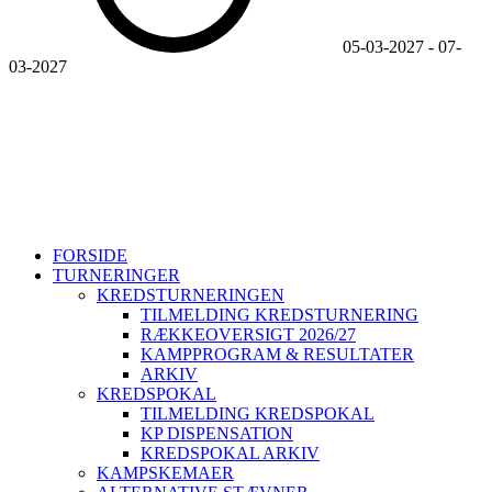
05-03-2027
-
07-
03-2027
Sjællands Volleyball Kreds ~ Idrættens Hus, Brøndby Stadion 20,
2605 Brøndby ~ CVR. 40298215
+45 26802395
svbk@svbk.dk
Log på
FORSIDE
TURNERINGER
KREDSTURNERINGEN
TILMELDING KREDSTURNERING
RÆKKEOVERSIGT 2026/27
KAMPPROGRAM & RESULTATER
ARKIV
KREDSPOKAL
TILMELDING KREDSPOKAL
KP DISPENSATION
KREDSPOKAL ARKIV
KAMPSKEMAER