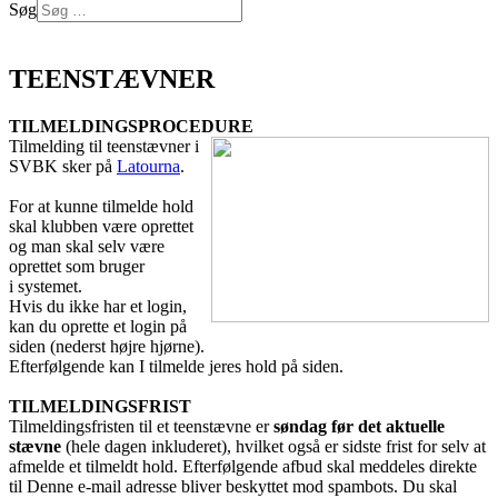
Søg
Log på
TEENSTÆVNER
TILMELDINGSPROCEDURE
Tilmelding til teenstævner i
SVBK sker på
Latourna
.
For at kunne tilmelde hold
skal klubben være oprettet
og man skal selv være
oprettet som bruger
i systemet.
Hvis du ikke har et login,
kan du oprette et login på
siden (nederst højre hjørne).
Efterfølgende kan I tilmelde jeres hold på siden.
TILMELDINGSFRIST
Tilmeldingsfristen til et teenstævne er
søndag før det aktuelle
stævne
(hele dagen inkluderet), hvilket også er sidste frist for selv at
afmelde et tilmeldt hold. Efterfølgende afbud skal meddeles direkte
til
Denne e-mail adresse bliver beskyttet mod spambots. Du skal